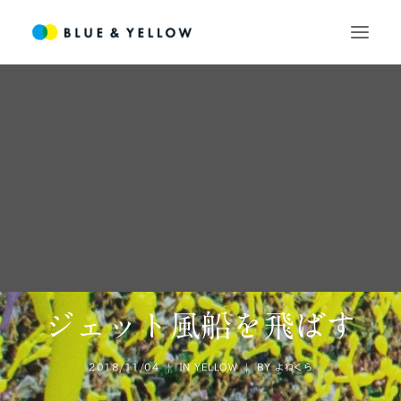
SEARCH
ジェット風船を飛ばす
2018/11/04
|
IN
YELLOW
|
BY
よねくら