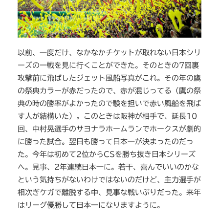
以前、一度だけ、なかなかチケットが取れない日本シリ
ーズの一戦を見に行くことができた。そのときの7回裏
攻撃前に飛ばしたジェット風船写真がこれ。その年の鷹
の祭典カラーが赤だったので、赤が混じってる（鷹の祭
典の時の勝率がよかったので験を担いで赤い風船を飛ば
す人が結構いた）。このときは阪神が相手で、延長10
回、中村晃選手のサヨナラホームランでホークスが劇的
に勝った試合。翌日も勝って日本一が決まったのだっ
た。今年は初めて2位からCSを勝ち抜き日本シリーズ
へ。見事、2年連続日本一に。若干、喜んでいいのかな
という気持ちがないわけではないのだけど、主力選手が
相次ぎケガで離脱する中、見事な戦いぶりだった。来年
はリーグ優勝して日本一になりますように。