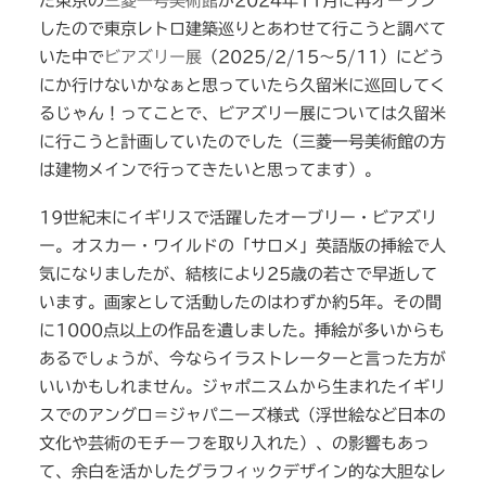
た東京の
三菱一号美術館
が2024年11月に再オープン
したので東京レトロ建築巡りとあわせて行こうと調べて
いた中で
ビアズリー展
（2025/2/15〜5/11）にどう
にか行けないかなぁと思っていたら久留米に巡回してく
るじゃん！ってことで、ビアズリー展については久留米
に行こうと計画していたのでした（三菱一号美術館の方
は建物メインで行ってきたいと思ってます）。
19世紀末にイギリスで活躍したオーブリー・ビアズリ
ー。オスカー・ワイルドの「サロメ」英語版の挿絵で人
気になりましたが、結核により25歳の若さで早逝して
います。画家として活動したのはわずか約5年。その間
に1000点以上の作品を遺しました。挿絵が多いからも
あるでしょうが、今ならイラストレーターと言った方が
いいかもしれません。ジャポニスムから生まれたイギリ
スでのアングロ＝ジャパニーズ様式（浮世絵など日本の
文化や芸術のモチーフを取り入れた）、の影響もあっ
て、余白を活かしたグラフィックデザイン的な大胆なレ