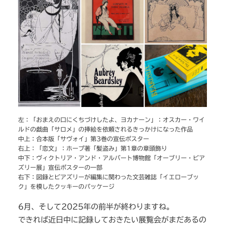
左：「おまえの口にくちづけしたよ、ヨカナーン」：オスカー・ワイ
ルドの戯曲「サロメ」の挿絵を依頼されるきっかけになった作品
中上：合本版「サヴォイ」第3巻の宣伝ポスター
右上：「恋文」：ホープ著「髪盗み」第1章の章頭飾り
中下：ヴィクトリア・アンド・アルバート博物館「オーブリー・ビア
ズリー展」宣伝ポスターの一部
右下：図録とビアズリーが編集に関わった文芸雑誌「イエローブッ
ク」を模したクッキーのパッケージ
6月、そして2025年の前半が終わりますね。
できれば近日中に記録しておきたい展覧会がまだあるの